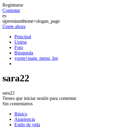
Registrarse
Contratar
es
slpremiumtheme+slogan_page
Únete ahora
Principal
Unirse
Foto
Búsqueda
yoom+main_menu_list
sara22
sara22
Tienes que iniciar sesión para comentar
Sin comentarios
Básico
Apariencia
Estilo de vida