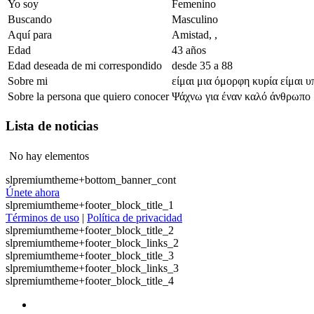
Yo soy
Femenino
Buscando
Masculino
Aquí para
Amistad, ,
Edad
43 años
Edad deseada de mi correspondido
desde 35 a 88
Sobre mi
είμαι μια όμορφη κυρία είμαι 
Sobre la persona que quiero conocer
Ψάχνω για έναν καλό άνθρωπο
Lista de noticias
No hay elementos
slpremiumtheme+bottom_banner_cont
Únete ahora
slpremiumtheme+footer_block_title_1
Términos de uso
|
Política de privacidad
slpremiumtheme+footer_block_title_2
slpremiumtheme+footer_block_links_2
slpremiumtheme+footer_block_title_3
slpremiumtheme+footer_block_links_3
slpremiumtheme+footer_block_title_4