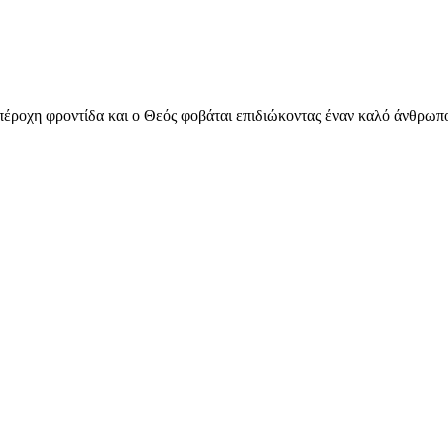
υπέροχη φροντίδα και ο Θεός φοβάται επιδιώκοντας έναν καλό άνθρωπο