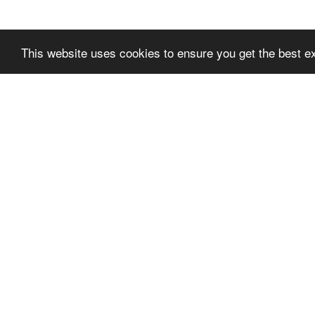
This website uses cookies to ensure you get the best e
SLPREMIUMTHEME
SLPR
+FOOTER_BLOCK_T
+FOO
ITLE_1
ITLE_
SLPRE
PODMÍNKY POUŽITÍ
TER_BL
OCHRANA SOUKROMÍ