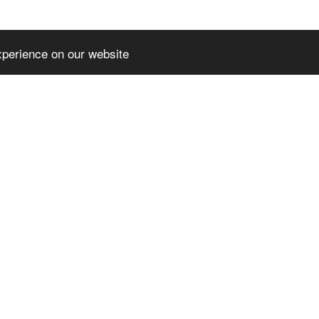
xperience on our website
EMIUMTHEME
SLPREMIUMTHEME
TER_BLOCK_T
+FOOTER_BLOCK_T
2
ITLE_3
MIUMTHEME+FOO
SLPREMIUMTHEME+FOO
OCK_LINKS_2
TER_BLOCK_LINKS_3