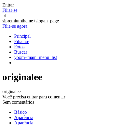
Entrar
Filiar-se
pt
slpremiumtheme+slogan_page
Filie-se agora
Principal
Filiar-se
Fotos
Buscar
yoom+main_menu_list
originalee
originalee
Você precisa entrar para comentar
Sem comentários
Básico
Aparência
Aparência