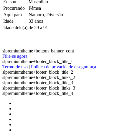
Eu sou
Masculino
Procurando
Fêmea
Aqui para
Namoro, Diversão
Idade
33 anos
Idade dele(a)
de 29 a 91
slpremiumtheme+bottom_banner_cont
Filie-se agora
slpremiumtheme+footer_block_title_1
Termo de uso
|
Política de privacidade e segurança
slpremiumtheme+footer_block_title_2
slpremiumtheme+footer_block_links_2
slpremiumtheme+footer_block_title_3
slpremiumtheme+footer_block_links_3
slpremiumtheme+footer_block_title_4