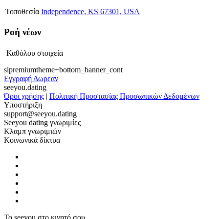
Τοποθεσία
Independence, KS 67301, USA
Ροή νέων
Καθόλου στοιχεία
slpremiumtheme+bottom_banner_cont
Εγγραφή Δωρεαν
seeyou.dating
Όροι χρήσης
|
Πολιτική Προστασίας Προσωπικών Δεδομένων
Υποστήριξη
support@seeyou.dating
Seeyou dating γνωριμίες
Κλαμπ γνωριμιών
Κοινωνικά δίκτυα
Το seeyou στο κινητό σου