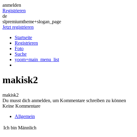
anmelden
Registrieren
de
slpremiumtheme+slogan_page
Jetzt registrieren
Startseite
Registrieren
Foto
Suche
yoom+main_menu_list
makisk2
makisk2
Du musst dich anmelden, um Kommentare schreiben zu können
Keine Kommentare
Allgemein
Ich bin
Männlich