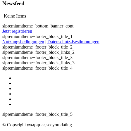
Newsfeed
Keine Items
slpremiumtheme+bottom_banner_cont
Jetzt registrieren
slpremiumtheme+footer_block_title_1
Nutzungsbedingungen
|
Datenschutz-Bestimmungen
slpremiumtheme+footer_block_title_2
slpremiumtheme+footer_block_links_2
slpremiumtheme+footer_block_title_3
slpremiumtheme+footer_block_links_3
slpremiumtheme+footer_block_title_4
slpremiumtheme+footer_block_title_5
© Copyright γνωριμίες seeyou dating