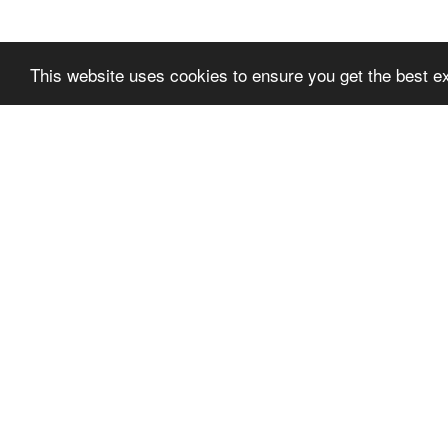
This website uses cookies to ensure you get the best e
SLPREMIUMTHEME
SLPR
+FOOTER_BLOCK_T
+FOO
ITLE_1
ITLE_
SLPRE
VILKÅR FOR BRUK
TER_BL
PERSONVERN