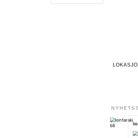
LOKASJ
NYHETS
li