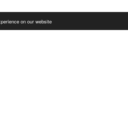
xperience on our website
EMIUMTHEME
SLPREMIUMTHEME
TER_BLOCK_T
+FOOTER_BLOCK_T
2
ITLE_3
MIUMTHEME+FOO
SLPREMIUMTHEME+FOO
OCK_LINKS_2
TER_BLOCK_LINKS_3