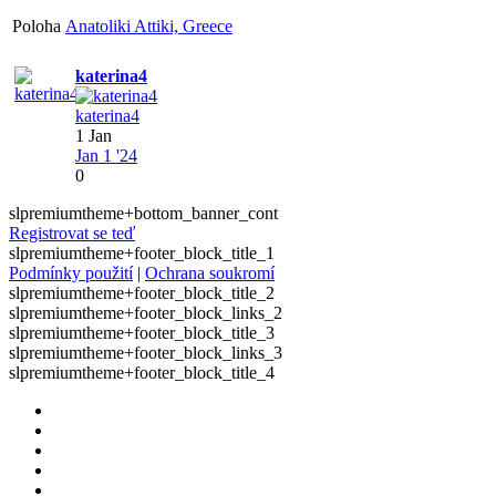
Poloha
Anatoliki Attiki, Greece
katerina4
katerina4
1 Jan
Jan 1 '24
0
slpremiumtheme+bottom_banner_cont
Registrovat se teď
slpremiumtheme+footer_block_title_1
Podmínky použití
|
Ochrana soukromí
slpremiumtheme+footer_block_title_2
slpremiumtheme+footer_block_links_2
slpremiumtheme+footer_block_title_3
slpremiumtheme+footer_block_links_3
slpremiumtheme+footer_block_title_4