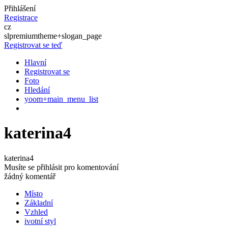
Přihlášení
Registrace
cz
slpremiumtheme+slogan_page
Registrovat se teď
Hlavní
Registrovat se
Foto
Hledání
yoom+main_menu_list
katerina4
katerina4
Musíte se přihlásit pro komentování
žádný komentář
Místo
Základní
Vzhled
ivotní styl