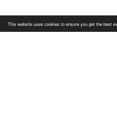
This website uses cookies to ensure you get the best e
SLPREMIUMTHEME
SLPR
+FOOTER_BLOCK_T
+FOO
ITLE_1
ITLE_
SLPRE
NUTZUNGSBEDINGUNGE
N
TER_BL
DATENSCHUTZ-
BESTIMMUNGEN