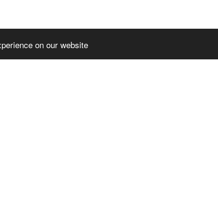
xperience on our website
EMIUMTHEME
SLPREMIUMTHEME
TER_BLOCK_T
+FOOTER_BLOCK_T
2
ITLE_3
MIUMTHEME+FOO
SLPREMIUMTHEME+FOO
OCK_LINKS_2
TER_BLOCK_LINKS_3