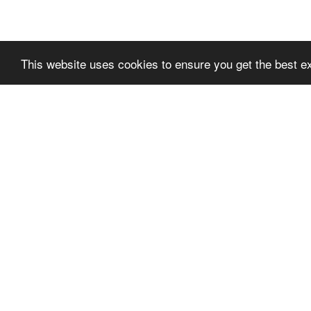
This website uses cookies to ensure you get the best e
SLPREMIUMTHEME
SLPR
+FOOTER_BLOCK_T
+FOO
ITLE_1
ITLE_
SLPRE
TÉRMINOS DE USO
TER_BL
POLÍTICA DE PRIVACIDAD