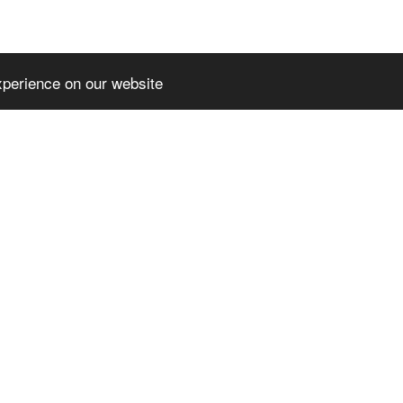
xperience on our website
EMIUMTHEME
SLPREMIUMTHEME
TER_BLOCK_T
+FOOTER_BLOCK_T
2
ITLE_3
MIUMTHEME+FOO
SLPREMIUMTHEME+FOO
OCK_LINKS_2
TER_BLOCK_LINKS_3