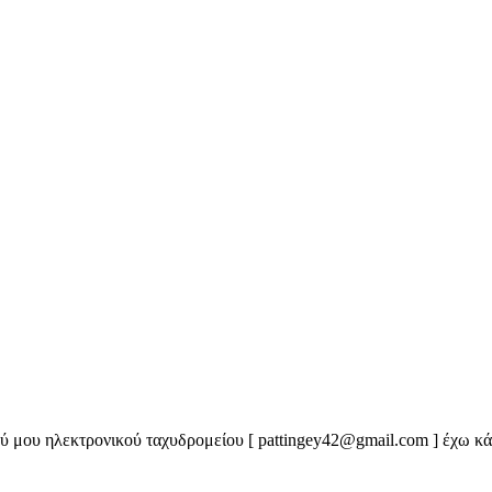
μου ηλεκτρονικού ταχυδρομείου [ pattingey42@gmail.com ] έχω κάτι