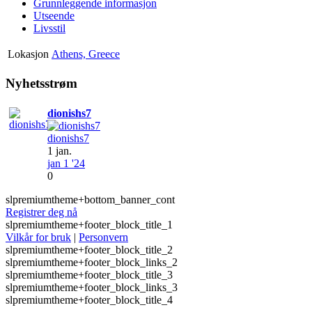
Grunnleggende informasjon
Utseende
Livsstil
Lokasjon
Athens, Greece
Nyhetsstrøm
dionishs7
dionishs7
1 jan.
jan 1 '24
0
slpremiumtheme+bottom_banner_cont
Registrer deg nå
slpremiumtheme+footer_block_title_1
Vilkår for bruk
|
Personvern
slpremiumtheme+footer_block_title_2
slpremiumtheme+footer_block_links_2
slpremiumtheme+footer_block_title_3
slpremiumtheme+footer_block_links_3
slpremiumtheme+footer_block_title_4