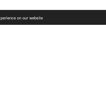
xperience on our website
EMIUMTHEME
SLPREMIUMTHEME
TER_BLOCK_T
+FOOTER_BLOCK_T
2
ITLE_3
MIUMTHEME+FOO
SLPREMIUMTHEME+FOO
OCK_LINKS_2
TER_BLOCK_LINKS_3