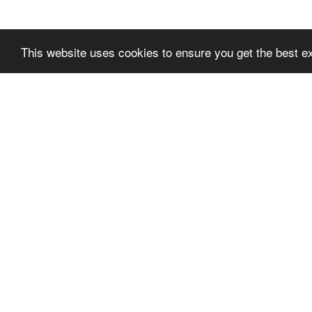
This website uses cookies to ensure you get the best e
SLPREMIUMTHEME
SLPR
+FOOTER_BLOCK_T
+FOO
ITLE_1
ITLE_
SLPRE
PODMÍNKY POUŽITÍ
TER_BL
OCHRANA SOUKROMÍ