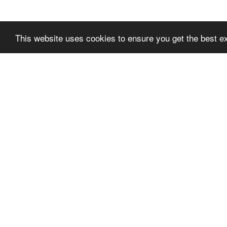
This website uses cookies to ensure you get the best e
SLPREMIUMTHEME
SLPR
+FOOTER_BLOCK_T
+FOO
ITLE_1
ITLE_
SLPRE
TÉRMINOS DE USO
TER_BL
POLÍTICA DE PRIVACIDAD