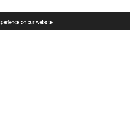
xperience on our website
EMIUMTHEME
SLPREMIUMTHEME
TER_BLOCK_T
+FOOTER_BLOCK_T
2
ITLE_3
MIUMTHEME+FOO
SLPREMIUMTHEME+FOO
OCK_LINKS_2
TER_BLOCK_LINKS_3