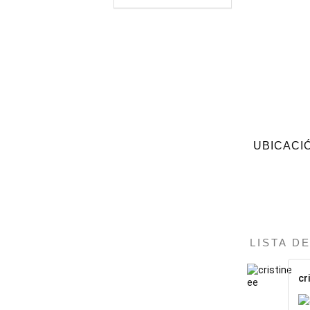
UBICACI
LISTA D
cr