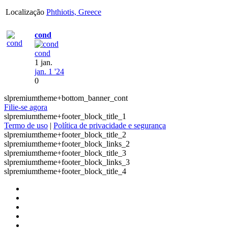
Localização
Phthiotis, Greece
cond
cond
1 jan.
jan. 1 '24
0
slpremiumtheme+bottom_banner_cont
Filie-se agora
slpremiumtheme+footer_block_title_1
Termo de uso
|
Política de privacidade e segurança
slpremiumtheme+footer_block_title_2
slpremiumtheme+footer_block_links_2
slpremiumtheme+footer_block_title_3
slpremiumtheme+footer_block_links_3
slpremiumtheme+footer_block_title_4