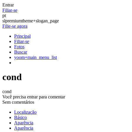
Entrar
Filiar-se
pt
slpremiumtheme+slogan_page
Filie-se agora
Principal
Filiar-se
Fotos
Buscar
yoom+main_menu_list
cond
cond
Você precisa entrar para comentar
Sem comentários
Localização
Básico
Aparência
Aparência