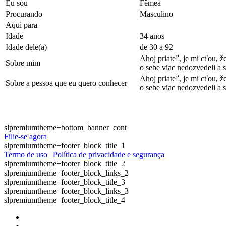
Eu sou
Fêmea
Procurando
Masculino
Aqui para
Idade
34 anos
Idade dele(a)
de 30 a 92
Ahoj priateľ, je mi cťou,
Sobre mim
o sebe viac nedozvedeli a 
Ahoj priateľ, je mi cťou,
Sobre a pessoa que eu quero conhecer
o sebe viac nedozvedeli a 
slpremiumtheme+bottom_banner_cont
Filie-se agora
slpremiumtheme+footer_block_title_1
Termo de uso
|
Política de privacidade e segurança
slpremiumtheme+footer_block_title_2
slpremiumtheme+footer_block_links_2
slpremiumtheme+footer_block_title_3
slpremiumtheme+footer_block_links_3
slpremiumtheme+footer_block_title_4