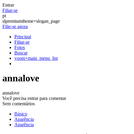
Entrar
Filiar-se
pt
slpremiumtheme+slogan_page
Filie-se agora
Principal
Filiar-se
Fotos
Buscar
yoom+main_menu_list
annalove
annalove
Você precisa entrar para comentar
Sem comentários
Básico
Aparência
Aparência