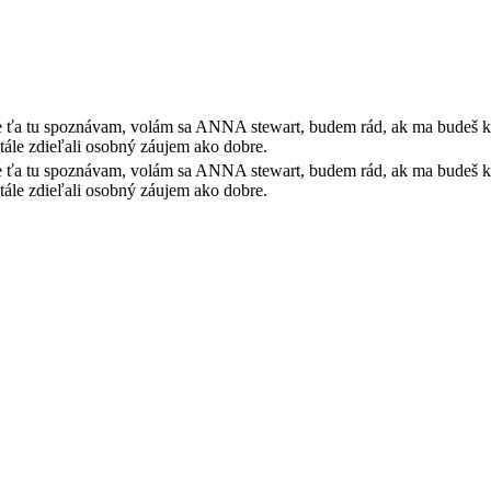
 že ťa tu spoznávam, volám sa ANNA stewart, budem rád, ak ma budeš 
stále zdieľali osobný záujem ako dobre.
 že ťa tu spoznávam, volám sa ANNA stewart, budem rád, ak ma budeš 
stále zdieľali osobný záujem ako dobre.