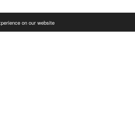
xperience on our website
EMIUMTHEME
SLPREMIUMTHEME
TER_BLOCK_T
+FOOTER_BLOCK_T
2
ITLE_3
MIUMTHEME+FOO
SLPREMIUMTHEME+FOO
OCK_LINKS_2
TER_BLOCK_LINKS_3