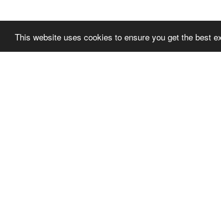
This website uses cookies to ensure you get the best e
SLPREMIUMTHEME
SLPR
+FOOTER_BLOCK_T
+FOO
ITLE_1
ITLE_
SLPRE
ПРАВИЛА
ПОЛЬЗОВАНИЯ
TER_BL
ПОЛИТИКА САЙТА