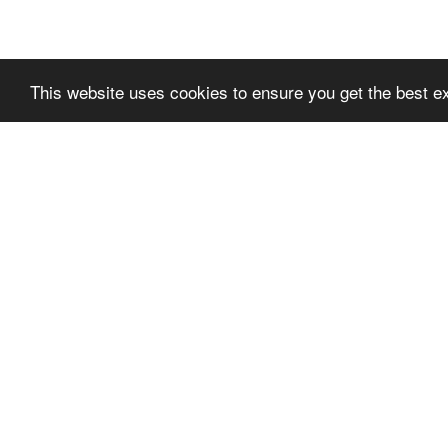
This website uses cookies to ensure you get the best e
SLPREMIUMTHEME
SLPR
+FOOTER_BLOCK_T
+FOO
ITLE_1
ITLE_
SLPRE
VILKÅR FOR BRUK
TER_BL
PERSONVERN