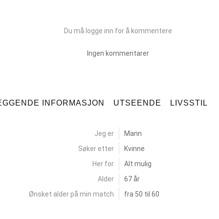
Du må logge inn for å kommentere
Ingen kommentarer
EGGENDE INFORMASJON
UTSEENDE
LIVSSTIL
Jeg er
Mann
Søker etter
Kvinne
Her for
Alt mulig
Alder
67 år
Ønsket alder på min match
fra 50 til 60