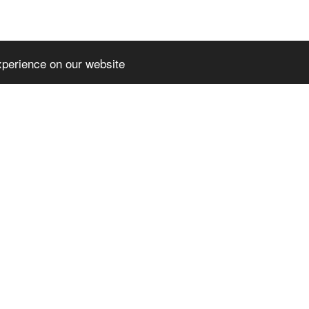
xperience on our website
EMIUMTHEME
SLPREMIUMTHEME
TER_BLOCK_T
+FOOTER_BLOCK_T
2
ITLE_3
MIUMTHEME+FOO
SLPREMIUMTHEME+FOO
OCK_LINKS_2
TER_BLOCK_LINKS_3