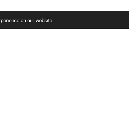
xperience on our website
EMIUMTHEME
SLPREMIUMTHEME
TER_BLOCK_T
+FOOTER_BLOCK_T
2
ITLE_3
MIUMTHEME+FOO
SLPREMIUMTHEME+FOO
OCK_LINKS_2
TER_BLOCK_LINKS_3