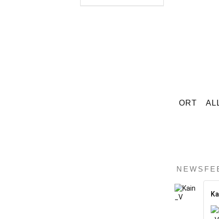
ORT
AL
NEWSFE
Ka