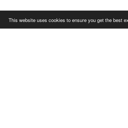
This website uses cookies to ensure you get the best e
SLPREMIUMTHEME
SLPR
+FOOTER_BLOCK_T
+FOO
ITLE_1
ITLE_
SLPRE
NUTZUNGSBEDINGUNGE
N
TER_BL
DATENSCHUTZ-
BESTIMMUNGEN
© Copyright γνωριμίες seeyou dating