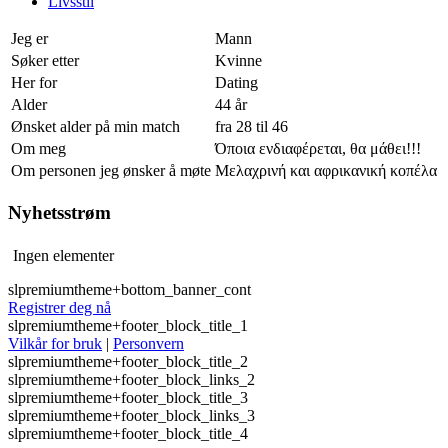
Livsstil
Jeg er
Mann
Søker etter
Kvinne
Her for
Dating
Alder
44 år
Ønsket alder på min match
fra 28 til 46
Om meg
Όποια ενδιαφέρεται, θα μάθει!!!
Om personen jeg ønsker å møte
Μελαχρινή και αφρικανική κοπέλα
Nyhetsstrøm
Ingen elementer
slpremiumtheme+bottom_banner_cont
Registrer deg nå
slpremiumtheme+footer_block_title_1
Vilkår for bruk
|
Personvern
slpremiumtheme+footer_block_title_2
slpremiumtheme+footer_block_links_2
slpremiumtheme+footer_block_title_3
slpremiumtheme+footer_block_links_3
slpremiumtheme+footer_block_title_4