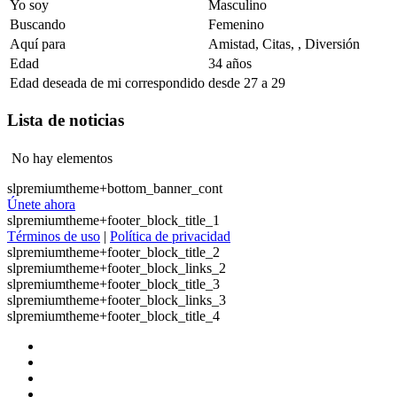
Yo soy
Masculino
Buscando
Femenino
Aquí para
Amistad, Citas, , Diversión
Edad
34 años
Edad deseada de mi correspondido
desde 27 a 29
Lista de noticias
No hay elementos
slpremiumtheme+bottom_banner_cont
Únete ahora
slpremiumtheme+footer_block_title_1
Términos de uso
|
Política de privacidad
slpremiumtheme+footer_block_title_2
slpremiumtheme+footer_block_links_2
slpremiumtheme+footer_block_title_3
slpremiumtheme+footer_block_links_3
slpremiumtheme+footer_block_title_4