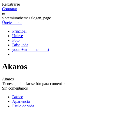
Registrarse
Contratar
es
slpremiumtheme+slogan_page
Únete ahora
Principal
Unirse
Foto
Búsqueda
yoom+main_menu_list
Akaros
Akaros
Tienes que iniciar sesión para comentar
Sin comentarios
Básico
Apariencia
Estilo de vida